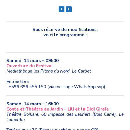
previous
next
slide
slide
Sous réserve de modifications,
voici le programme :
Samedi 14 mars – 09h00
Ouverture du Festival
Médiathèque les Pitons du Nord, Le Carbet
Entrée libre
ℹ️ ️+596 696 455 150 (via message WhatsApp svp)
Samedi 14 mars – 16h00
Conte et Théâtre au Jardin – Lili et la Didi Girafe
Théâtre Boikaré, 60 Impasse des Lauriers (Bois Carré), Le
Lamentin
Tarif unique : 7€ (Espèce ou chèque, pas de CB)